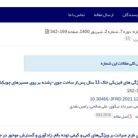
ویسندگان
ارسال مقاله
تماس با ما
ره:
دوره 7، شماره 2، شهریور 1400، صفحه 169-342
11
ات:
ل کلی مقالات این شماره
خاک 11 سال پس از ساخت جوی-پشته بر روی مسیرهای چوبکشی
1
10.30466/JFRD.2021.1
؛ مهرداد نیکوی؛ علی صالحی؛ رامین نقدی
691.05 K
ه
اصل مقاله
ای طرح صیانت بر ویژگی‌های کمی و کیفی توده بالغ، زادآوری و گسترش موخور در ج