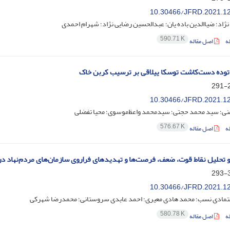
10.30466/JFRD.2021.1
نژاد؛ ضیاالدین باده یان؛ عبدالحسین رضایی نژاد؛ شهرام احمدی
590.71 K
ه
اصل مقاله
توده دست‌کاشت توسکا ییلاقی بر ترسیب کربن خاک
2
10.30466/JFRD.2021.1
زمنی؛ سید محمد حجتی؛ سیدمحمد واعظ‌موسوی؛ محیا تفضلی
576.67 K
ه
اصل مقاله
 تحلیل نقاط قوت، ضعف، فرصت‌ها و تهدیدهای فراروی سازمان‌های مردم‌نهاد در
3
10.30466/JFRD.2021.1
عتمادی نسب؛ محمد هادی معیری؛ احمد عابدی سروستانی؛ محمدرضا شهرکی
580.78 K
ه
اصل مقاله