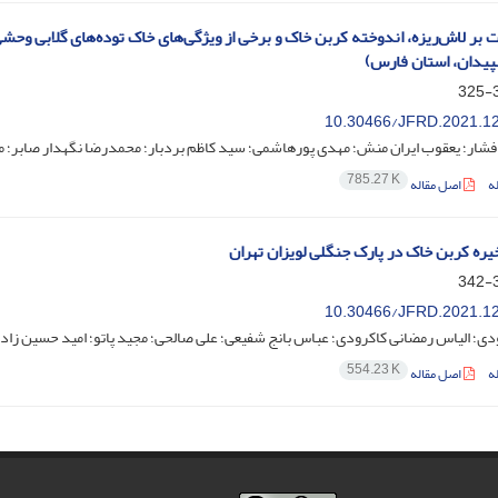
پیدان، استان فارس)‏
3
10.30466/JFRD.2021.1
فشار؛ یعقوب ایران منش؛ مهدی پورهاشمی؛ سید کاظم بردبار؛ محمدرضا نگهدار صابر؛ م
785.27 K
ه
اصل مقاله
ره کربن خاک در پارک جنگلی لویزان تهران
3
10.30466/JFRD.2021.1
ی؛ الیاس رمضانی کاکرودی؛ عباس بانج شفیعی؛ علی صالحی؛ مجید پاتو؛ امید حسین زاد
554.23 K
ه
اصل مقاله