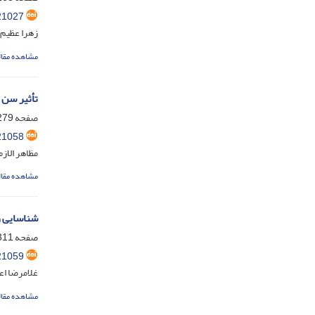
21027
زهرا عظیم 
مشاهده مقال
تأثیر سن 
صفحه
79-291
21058
مظاهر الا
مشاهده مقال
شناسایی و
صفحه
11-293
21059
غلامرضا ا
مشاهده مقال