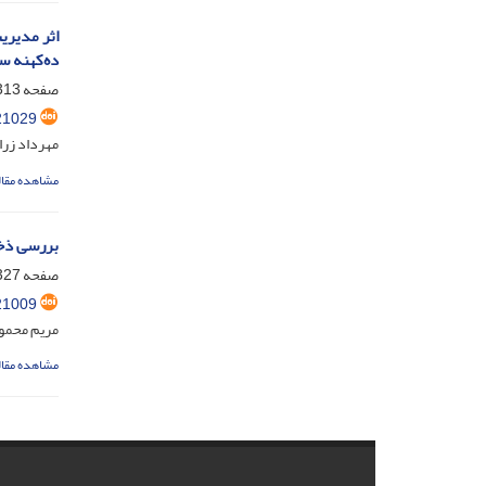
ده‌کهنه س
صفحه
13-325
21029
مهرداد زرا
مشاهده مقال
بررسی ذخی
صفحه
27-342
21009
مریم محمود
مشاهده مقال