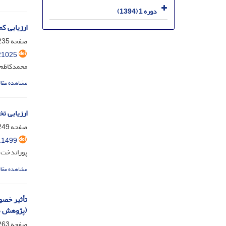
دوره 1 (1394)
ارزیابی ک
صفحه
35-248
21025
محمدکاظم 
مشاهده مقال
ارزیابی تخ
صفحه
49-261
.1499
پوراندخت ق
مشاهده مقال
(پژوهش مو
صفحه
63-278