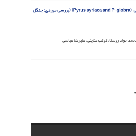
اثر مدیریت بر لاش‎‌‎ریزه، اندوخته کربن خاک و برخی از ویژگی‌های خاک توده‌های گلابی ‌وحشی ‏ (‏Pyrus syriaca and P. globra‏) (بررسی موردی: جنگل
حمد جواد روستا؛ کوکب عنایتی؛ علیرضا عباسی
ه