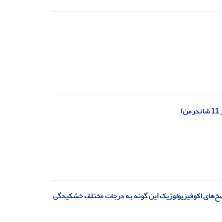
‏
یدگی درختان بلوط (‏Quercus brantii Lindi.‎‏) و بررسی پاسخ‌های ‏‏اکوفیزیولوژیک این گونه به درجات مختلف خشکیدگی