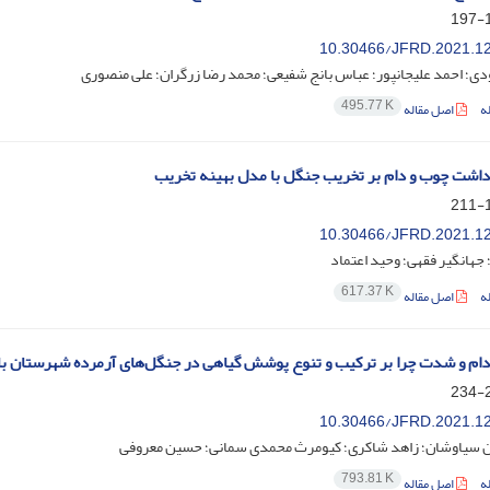
1
10.30466/JFRD.2021.1
ی؛ احمد علیجانپور؛ عباس بانج شفیعی؛ محمد رضا زرگران؛ علی منصوری
495.77 K
ه
اصل مقاله
رداشت چوب و دام بر تخریب جنگل با مدل بهینه تخریب
1
10.30466/JFRD.2021.1
 جهانگیر فقهی؛ وحید اعتماد
617.37 K
ه
اصل مقاله
 دام و شدت چرا بر ترکیب و تنوع پوشش گیاهی در جنگل‌های آرمرده شهرستان با
2
10.30466/JFRD.2021.1
 سیاوشان؛ زاهد شاکری؛ کیومرث محمدی سمانی؛ حسین معروفی
793.81 K
ه
اصل مقاله