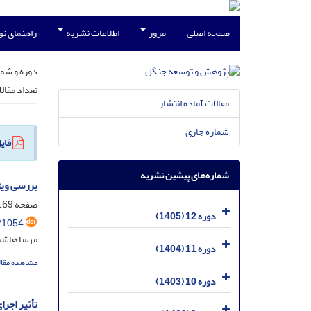
صفحه اصلی
مرور
اطلاعات نشریه
راهنمای ن
دوره و شما
تعداد مقال
مقالات آماده انتشار
شماره جاری
فای
شماره‌های پیشین نشریه
بررسی ویژگی های فیزیکی 
صفحه
69-182
دوره 12 (1405)
21054
مهسا هاشمی
دوره 11 (1404)
مشاهده مقال
دوره 10 (1403)
تأثیر اجر