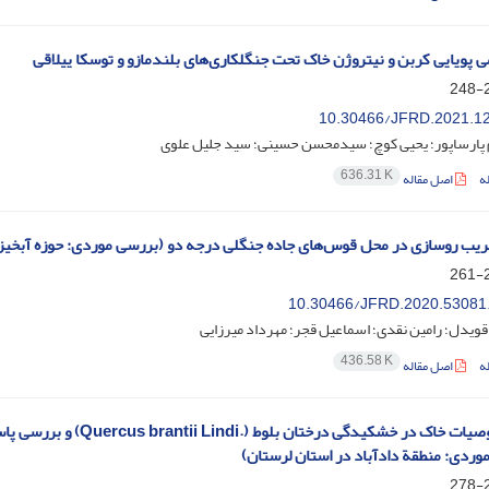
می پویایی کربن و نیتروژن خاک تحت جنگلکاری‌های بلندمازو و توسکا ییلاقی
2
10.30466/JFRD.2021.1
پارساپور؛ یحیی کوچ؛ سیدمحسن حسینی؛ سید جلیل علوی
636.31 K
ه
اصل مقاله
ریب روسازی در محل قوس‌های جاده جنگلی درجه دو (بررسی موردی: حوزه آبخیز 11 شاندرمن)
2
10.30466/JFRD.2020.53081
ویدل؛ رامین نقدی؛ اسماعیل قجر؛ مهرداد میرزایی
436.58 K
ه
اصل مقاله
تأثیر خصوصیات خاک در خشک
ردی: منطقة دادآباد در استان لرستان)‏
2