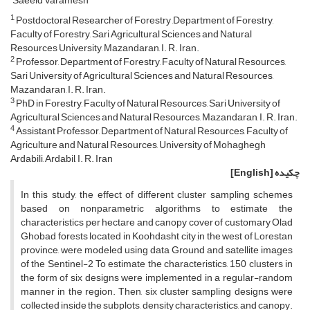
Saeeid Varamesh
1
Postdoctoral‏ ‏Researcher of Forestry‏, ‏Department of Forestry,
Faculty of Forestry, Sari Agricultural ‎Sciences and Natural
Resources University, Mazandaran, I. R. Iran. ‎
2
Professor, Department of Forestry, Faculty of Natural Resources,
Sari University of Agricultural Sciences ‎and Natural Resources,
Mazandaran, I. R. Iran. ‎
3
PhD in Forestry, Faculty of Natural Resources, Sari University of
Agricultural Sciences and Natural ‎Resources, Mazandaran, I. R. Iran. ‎
4
Assistant Professor, Department of Natural Resources, Faculty of
Agriculture and Natural Resources, ‎‎University of Mohaghegh
Ardabili, Ardabil, I. R. Iran‎
چکیده
[English]
In this study, the effect of different cluster sampling schemes
based on nonparametric algorithms to estimate the
characteristics per hectare and canopy cover of customary Olad
Ghobad forests located in Koohdasht city in the west of Lorestan
province, were modeled using data Ground and satellite images
of the Sentinel-2 To estimate the characteristics, 150 clusters in
the form of six designs were implemented in a regular-random
manner in the region. Then, six cluster sampling designs were
collected inside the subplots, density characteristics, and canopy.