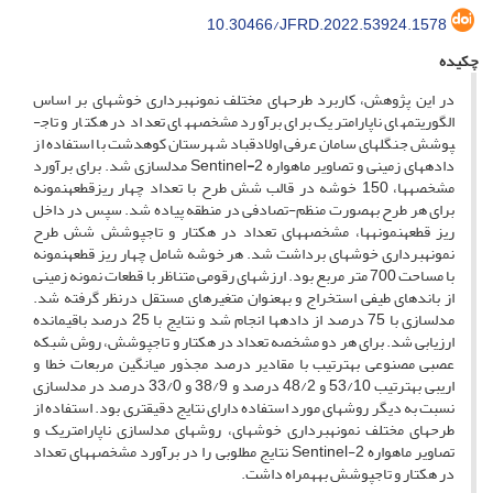
10.30466/JFRD.2022.53924.1578
چکیده
در این پژوهش، کاربرد طرح­های مختلف نمونه­برداری خوشه­ای بر اساس
الگوریتم­های ناپارامتریک برای برآورد مشخصه­های تعداد در هکتار و تاج­
پوشش جنگل­های سامان عرفی اولادقباد شهرستان کوهدشت با استفاده از
داده­های زمینی و تصاویر ماهواره 2
-
Sentinel مدل­سازی شد. برای برآورد
مشخصه­ها، 150 خوشه در قالب شش طرح با تعداد چهار ریز­قطعه­نمونه
برای هر طرح به­صورت منظم-تصادفی در منطقه پیاده شد. سپس در داخل
ریز قطعه­نمونه­ها، مشخصه­های تعداد در هکتار و تاج­پوشش شش طرح
نمونه­برداری خوشه­ای برداشت شد. هر خوشه­ شامل چهار ریز قطعه­نمونه
با مساحت 700 متر مربع بود. ارزش­های رقومی متناظر با قطعات نمونه زمینی
از باندهای طیفی استخراج و به­عنوان متغیرهای مستقل در­نظر گرفته شد.
مدل­سازی با 75 درصد از داده­ها انجام شد و نتایج با 25 درصد باقی­مانده
ارزیابی شد. برای هر دو مشخصه تعداد در هکتار و تاج­پوشش، روش شبکه
عصبی مصنوعی به­ترتیب با مقادیر درصد مجذور میانگین مربعات خطا و
اریبی به­ترتیب 53/10 و 48/2 درصد و 38/9 و 33/0 درصد در مدل­سازی
نسبت به دیگر روش­های مورد استفاده دارای نتایج دقیق­تری بود. استفاده از
طرح­های مختلف نمونه­برداری خوشه­ای، روش­های مدل­سازی ناپارامتریک و
تصاویر ماهواره Sentinel-2 نتایج مطلوبی را در برآورد مشخصه­های تعداد
در هکتار و تاج­پوشش به­همراه داشت.