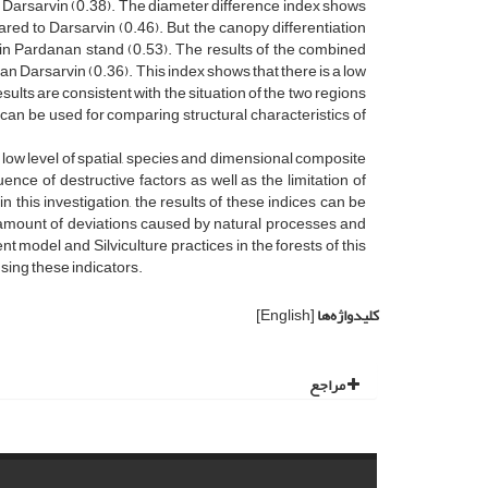
n Darsarvin (0.38). The diameter difference index shows
red to Darsarvin (0.46). But the canopy differentiation
 in Pardanan stand (0.53). The results of the combined
han Darsarvin (0.36). This index shows that there is a low
sults are consistent with the situation of the two regions
 can be used for comparing structural characteristics of
 low level of spatial, species and dimensional composite
uence of destructive factors as well as the limitation of
 this investigation, the results of these indices can be
e amount of deviations caused by natural processes and
model and Silviculture practices in the forests of this
sing these indicators.
کلیدواژه‌ها
[English]
مراجع