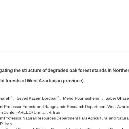
gating the structure of degraded oak forest stands in North
t forests of West Azarbaijan province)
1
2
3
enareh
Seyed Kazem Bordbar
Mehdi Pourhashemi
Saber Ghas
nt Professor, Forests and Rangelands Research Department, West Azarba
n Center (AREEO), Urmia, I. R. Iran
nt Professor, Natural Resources Department, Fars Agricultural and Natu
 R. Iran