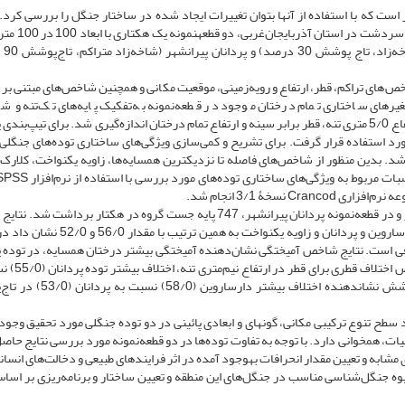
است که با استفاده از آنها بتوان تغییرات ایجاد شده در ساختار جنگل را بررسی کرد. 
پژوهش برای بررسی ساختار جنگل‌های مخروبه بلوط پ
توده با شرایط 
‌های تراکم، قطر، ارتفاع و رویه‌زمینی، موقعیت مکانی و همچنین شاخص‌های مبتنی بر ن
رهای ساختاری تمام درختان موجود در قطعه­‌نمونه به‌تفکیک پایه‌های تک‌تنه و شا
اندازه‌گیری شدند. مشخصات گونه، مختصات مکانی، قطر در ارتفاع 5/0 متری تنه، قطر برابر ‌سینه و ارتفاع تمام درختان اندازه‌گیری شد. برای ت
رد استفاده قرار گرفت. برای تشریح و کمی‌سازی ویژگی‌های ساختاری توده‌های جنگلی 
 بدین منظور از شاخص‌های فاصله تا نزدیک­ترین همسایه‌ها، زاویه یکنواخت، کلارک و 
در قطعه‌نمونه دارساروین سردشت 277 پایه در هکتار و در قطعه‌نمونه پردانان پیرانشهر، 747 پایه جست گروه در هکتار بردا
کلارک و اوانز با مقدار 82/0 و 94/0 به­ترتیب برای توده‌های دارساروین و پردانان و زاویه یکنواخت
دفی است. نتایج شاخص آمیختگی نشان‌دهنده آمیختگی بیشتر درختان همسایه، در توده پ
(65/0) نسبت به توده دارساروین (38/0) است.
دارساروین (46/0) را نشان می­دهد. اما شاخص اختلاف تاج‌پوشش نشان­دهنده اخت
ح تنوع ترکیبی مکانی، گونه­ای و ابعادی پائینی در دو توده­ جنگلی مورد تحقیق وجود 
ات، همخوانی دارد. با توجه به تفاوت توده‌ها در دو قطعه‌نمونه مورد بررسی نتایج حاصل 
 مشابه و تعیین مقدار انحرافات به­وجود آمده در اثر فرایندهای طبیعی و دخالت‌های انسا
وه جنگل‌شناسی مناسب در جنگل‌های این منطقه و تعیین ساختار و برنامه‌ریزی بر اس