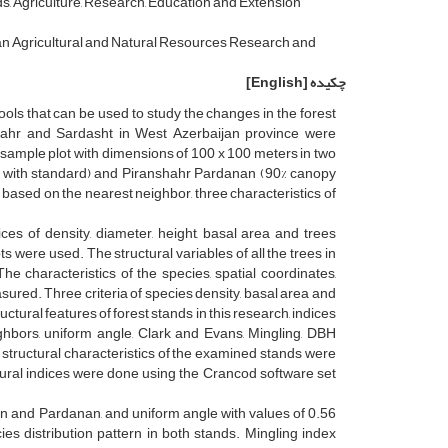
s, Agriculture, Research, Education and Extension
n Agricultural and Natural Resources Research and
چکیده
[English]
ools that can be used to study the changes in the forest
nshahr and Sardasht in West Azerbaijan province were
 sample plot with dimensions of 100 x 100 meters in two
ice with standard) and Piranshahr Pardanan (90% canopy
s based on the nearest neighbor, three characteristics of
ces of density, diameter, height, basal area and trees
s were used. The structural variables of all the trees in
 characteristics of the species, spatial coordinates,
asured. Three criteria of species density, basal area and
ctural features of forest stands in this research, indices
hbors, uniform angle, Clark and Evans, Mingling, DBH
e structural characteristics of the examined stands were
tural indices were done using the Crancod software set
in and Pardanan, and uniform angle with values of 0.56
es distribution pattern in both stands. Mingling index