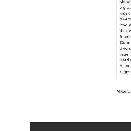
shows 
a grea
index 
divers
level 
that a
forest
Concl
divers
regene
used a
human 
region
Mixture