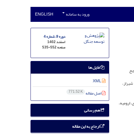
ورود به سامانه
ENGLISH
دوره 9، شماره 4
اسفند 1402
صفحه
535-552
فایل ها
یج
XML
شیراز،
771.52 K
اصل مقاله
 ارومیه،
هم رسانی
ارجاع به این مقاله