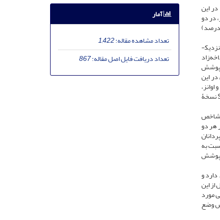
در این
آمار
یرانشهر و سردشت در استان آذربایجان‌غربی، دو قطعه­نمونه یک هکتاری با ابعاد 100 در 100 متر، در دو
متفاوت شامل دارساروین سردشت (دانه و شاخه‌زاد، تاج پوشش 30 درصد) و پردانان پیرانشهر (شاخه‌زاد متراکم، تاج‌پوشش 90 درصد)
تعداد مشاهده مقاله:
1,422
زدیک­
خه‌زاد
تعداد دریافت فایل اصل مقاله:
867
یپ‌بندی پوشش
در این
اوانز،
آمیختگی، اختلاف قطری و اختلاف تاج‌پوشش استفاده شد. محاسبات مربوط به ویژگی‌های ساختاری توده‌های مورد بررسی با استفاده از نرم‌افزار SPSS نسخۀ
شت شد. نتایج شاخص
 به همین ترتیب با مقدار 56/0 و 52/0 نشان داد در هر دو
ردانان
 میانگین شاخص اختلاف قطری برای قطر در ارتفاع نیم‌متری تنه، اختلاف بیشتر توده پردانان (55/0) نسبت به
لاف بیشتر دارساروین (58/0) نسبت به پردانان (53/0) در تاج‌پوشش
دارد و
از این
نی مورد
اس وضع