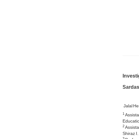
Investi
Sardash
Jalal H
1
Assista
Educatio
2
Assista
Shiraz, I.
3