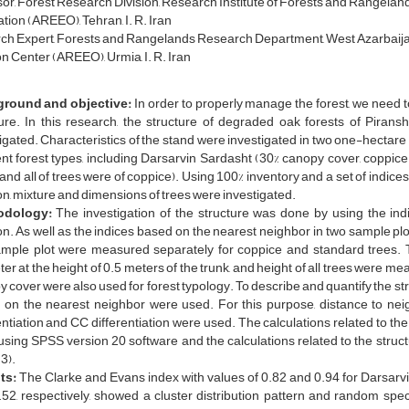
or, Forest Research Division, Research Institute of Forests and Rangeland
tion (AREEO), Tehran, I. R. Iran
h Expert, Forests and Rangelands Research Department, West Azarbaija
n Center (AREEO), Urmia, I. R. Iran
round and objective:
In order to properly manage the forest, we need t
ture. In this research, the structure of degraded oak forests of Pira
igated. Characteristics of the stand were investigated in two one-hectare
ent forest types, including Darsarvin Sardasht (30% canopy cover, copp
and all of trees were of coppice). Using 100% inventory and a set of indice
on, mixture and dimensions of trees were investigated.
odology:
The investigation of the structure was done by using the indi
on. As well as the indices based on the nearest neighbor in two sample plot
mple plot were measured separately for coppice and standard trees. The
er at the height of 0.5 meters of the trunk, and height of all trees were me
 cover were also used for forest typology. To describe and quantify the stru
 on the nearest neighbor were used. For this purpose, distance to neig
entiation and CC differentiation were used. The calculations related to th
sing SPSS version 20 software and the calculations related to the struc
3).
ts:
The Clarke and Evans index with values of 0.82 and 0.94 for Darsarv
52, respectively, showed a cluster distribution pattern and random speci