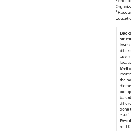
Profess
Organiza
4
Researc
Educatio
Backg
struc
invest
differ
cover 
locati
Meth
locati
the sa
diamet
canopy
based
differ
done u
(ver 1.
Resul
and 0.