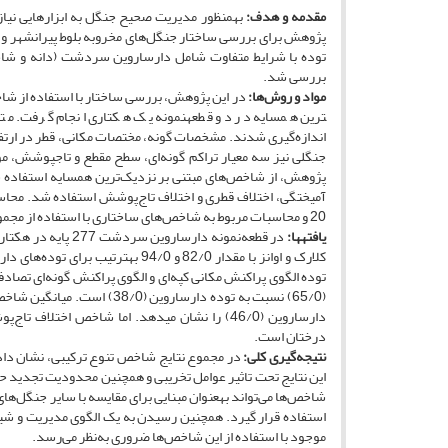
مقدمه و هدف:
به­منظور مدیریت صحیح جنگل به ابزارهایی نیاز 
بررسی شد.
مواد و روش‌ها:
در این پژوهش، بررسی ساختار با استفاده از شاخص
ترین همسایه در دو قطعه­نمونه یک هکتاری انجام گرفت. متغی
جنگلی نیز سه معیار تراکم گونه‌ای، سطح مقطع و تاج­پوشش، مو
پژوهش، از شاخص‌های مبتنی بر نزدیک‌ترین همسایه استفاده شد.
20 و محاسبات مربوط به شاخص‌های ساختاری با استفاده از مجموعه نرم‌افزاری Crancod نسخۀ 3/1 انجام شد.
یافته­­ها:
توده الگوی پراکنش مکانی کپه‌ای و الگوی پراکنش گونه‌ای تصا
درختان است.
نتیجه‌گیری کلی:
در مجموع نتایج شاخص تنوع ترکیبی، نشان داد سط
این نتایج تحت ­تاثیر عوامل تخریبی و همچنین محدودیت تجدید حی
شاخص‌ها می‌تواند به­عنوان مبنایی برای مقایسه با سایر جنگل‌های
استفاده قرار گیرد. همچنین رسیدن به یک الگوی مدیریت و شی
موجود با استفاده از این شاخص‌ها ضروری به‌نظر می‌رسد.