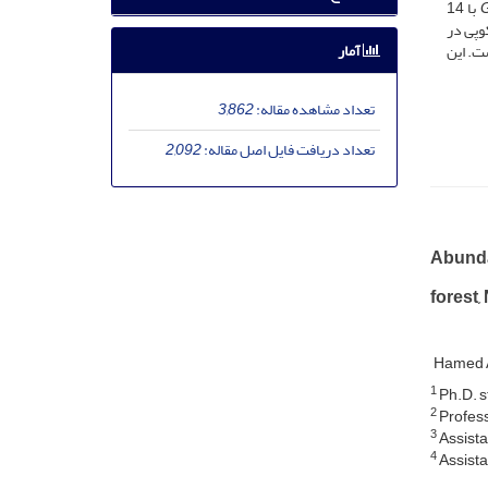
با 14
کوپی در
آمار
رده و نشانه‌گذاری نشده (گرازبن) 22/1، دست‌خوردگی کم (نم­خانه) 18/1 و دست­خوردگی زیاد (پاتم) 54/0 است. این
تعداد مشاهده مقاله:
3,862
تعداد دریافت فایل اصل مقاله:
2,092
Abunda
forest,
Hamed 
1
Ph.D. s
2
Profess
3
Assista
4
Assista