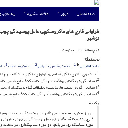
صفحه اصلی
مرور
اطلاعات نشریه
راهنمای ن
فراوانی قارچ های ماکروسکوپی عامل پوسیدگی چوب 
نوشهر
نوع مقاله : علمی - پژوهشی
نویسندگان
3
2
1
حامد آقاجانی
محمدرضا مروی مهاجر
محمدرضا آصف
ا
1
دانشجوی دکتری جنگل شناسی و اکولوژی جنگل، دانشگاه علوم کشا
2
استاد، گروه جنگلداری و اقتصاد جنگل، دانشکدۀ منابع طبیعی، دان
3
استادیار، گروه رستنی ها، مؤسسۀ تحقیقات گیاه پزشکی ایران، تهر
4
استادیار، گروه جنگلداری و اقتصاد جنگل، دانشکدۀ منابع طبیعی، د
چکیده
قارچ زده، برداشت قارچ­های عامل پوسیدگی از روی درختان در 
دوره نشانه­گذاری در پاتم، دو دوره نشانه­گذاری در نم­خانه 