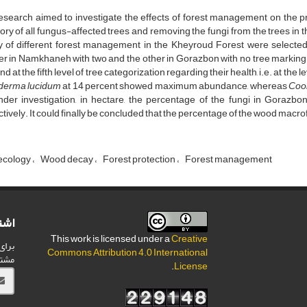
research aimed to investigate the effects of forest management on the 
ory of all fungus-affected trees and removing the fungi from the trees in t
y of different forest management in the Kheyroud Forest were selected,
r in Namkhaneh with two and the other in Gorazbon with no tree marking. 
nd at the fifth level of tree categorization regarding their health, i.e. at the
erma lucidum
at 14 percent showed maximum abundance, whereas
Coo
under investigation, in hectare, the percentage of the fungi in Goraz
tively. It could finally be concluded that the percentage of the wood macr
ecology
Wood decay
Forest protection
Forest management
اشت
This work is licensed under a
Creative
برای
Commons Attribution 4.0 International
مشت
.
License