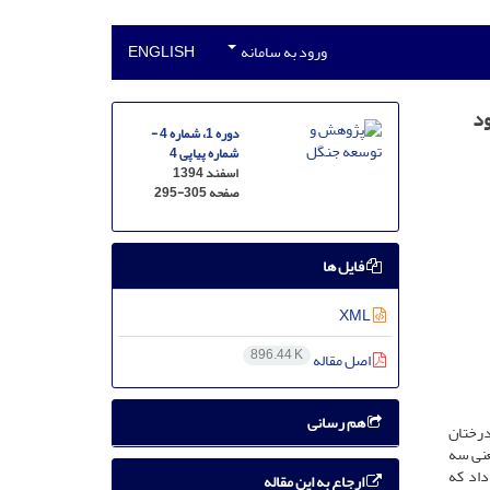
ورود به سامانه
ENGLISH
ود
دوره 1، شماره 4 -
شماره پیاپی 4
اسفند 1394
صفحه
295-305
فایل ها
XML
896.44 K
اصل مقاله
هم رسانی
ن منظور با آماربرداری 100 درصد از کلیه درختان
عنی سه
داد که
ارجاع به این مقاله