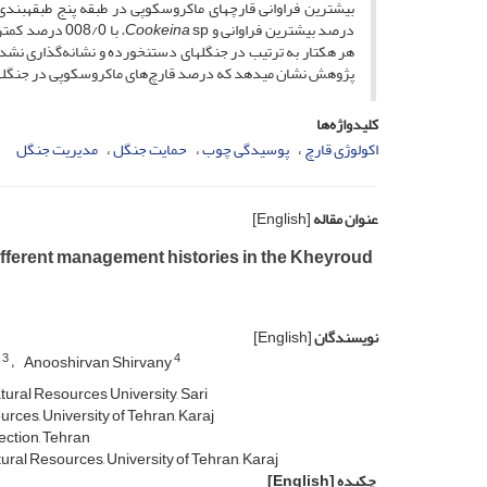
بیشترین فراوانی قارچ­های ماکروسکوپی در طبقه پنج طبقه­بند
درصد بیشترین فراوانی و
sp
Cookeina
.
با 008/0 در
پژوهش نشان می­دهد که درصد قارچ‌های ماکروسکوپی در جنگل­ه
کلیدواژه‌ها
اکولوژی قارچ
پوسیدگی چوب
حمایت جنگل
مدیریت جنگل
عنوان مقاله
[English]
fferent management histories in the Kheyroud
نویسندگان
[English]
3
4
f
Anooshirvan Shirvany
tural Resources University, Sari
rces, University of Tehran, Karaj
ection, Tehran
ral Resources, University of Tehran, Karaj
چکیده
[English]