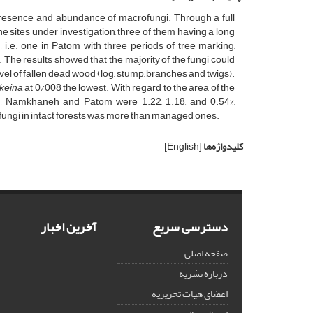
presence and abundance of macrofungi. Through a full
he sites under investigation, three of them having a long
 i.e. one in Patom with three periods of tree marking,
The results showed that the majority of the fungi could
 level of fallen dead wood (log, stump, branches and twigs).
keina
at 0/008 the lowest. With regard to the area of the
bon, Namkhaneh and Patom were 1.22, 1.18, and 0.54%,
ofungi in intact forests was more than managed ones.
کلیدواژه‌ها
[English]
دسترسی سریع
آخرین اخبار
صفحه اصلی
درباره نشریه
اعضای هیات تحریریه