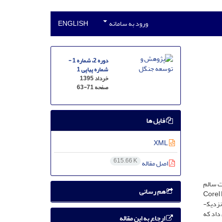
ورود به سامانه
ENGLISH
دوره 2، شماره 1 -
شماره پیاپی 1
خرداد 1395
صفحه
63-71
فایل ها
XML
615.66 K
اصل مقاله
با متوسط دما و بارندگی است. در این پژوهش 12 اصله درخت سالم
هم رسانی
برابرسینه دیسک تهیه شد. سپس پهنای دوایر سالیانه با استفاده از نرم­افزار Corel Draw
اندازه­گیری و تطابق زمانی بین نمونه­ها و تهیه گاهشناسی منطقه به ترتیب با استفاده از نرم­افزار TSAP و ARSTAN انجام شد. داده­های بارندگی و دما از نزدیک­
داد که
ارجاع به این مقاله