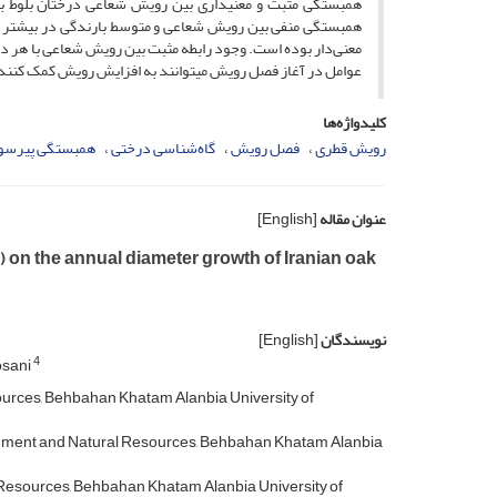
همبستگی مثبت و معنی­داری بین رویش شعاعی درختان بلوط با
همبستگی منفی بین رویش شعاعی و متوسط بارندگی در بیشتر ما
معنی‌دار بوده است. وجود رابطه مثبت بین رویش شعاعی با هر د
عوامل در آغاز فصل رویش می­­توانند به افزایش رویش کمک کنند
کلیدواژه‌ها
رویش قطری
فصل رویش
گاه‌شناسی درختی
همبستگی پیرسو
عنوان مقاله
[English]
) on the annual diameter growth of Iranian oak
نویسندگان
[English]
4
osani
sources, Behbahan Khatam Alanbia University of
ronment and Natural Resources, Behbahan Khatam Alanbia
l Resources, Behbahan Khatam Alanbia University of