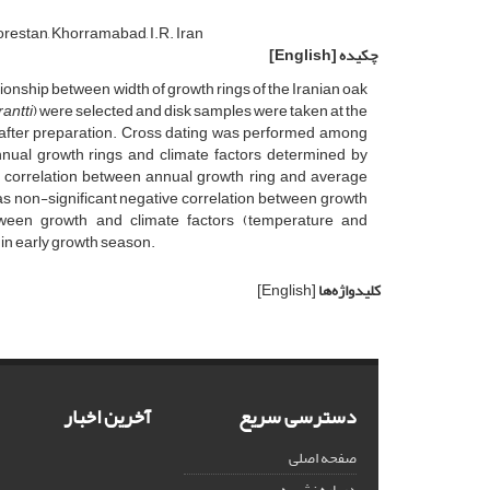
Lorestan, Khorramabad, I.R. Iran
چکیده
[English]
ionship between width of growth rings of the Iranian oak
antti
) were selected and disk samples were taken at the
s, after preparation. Cross dating was performed among
ual growth rings and climate factors determined by
ive correlation between annual growth ring and average
as non-significant negative correlation between growth
etween growth and climate factors (temperature and
 in early growth season.
کلیدواژه‌ها
[English]
دسترسی سریع
آخرین اخبار
صفحه اصلی
درباره نشریه