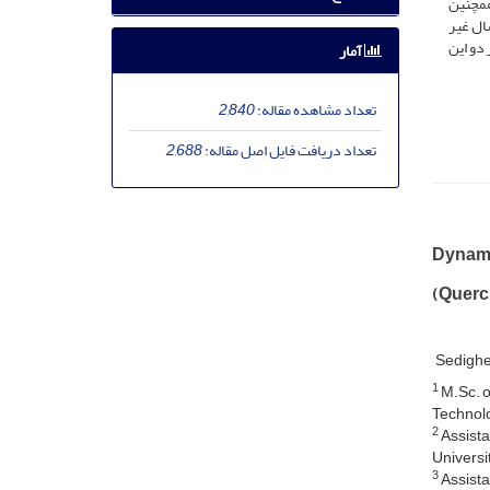
همچنین
ال غیر
دو این
آمار
تعداد مشاهده مقاله:
2,840
تعداد دریافت فایل اصل مقاله:
2,688
Dynamic
(Quercu
Sedighe
1
M.Sc. o
Technol
2
Assista
Universi
3
Assista