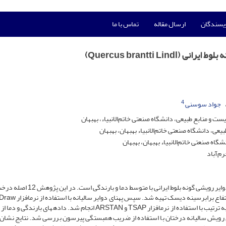
ویسندگان
ارسال مقاله
تماس با ما
Quercus brantti L)
4
جواد سوسنی
و منابع طبیعی، دانشگاه صنعتی خاتم‌الانبیاء، بهبهان
ی، دانشگاه صنعتی خاتم‌الانبیاء بهبهان، بهبهان
اه صنعتی خاتم‌الانبیاء بهبهان، بهبهان
م‌آباد
اهداف این پژوهش شامل تعیین فصل رویش و ارتباط بین پهنای دوایر رویشی گونه بلوط ایرانی 
بلوط به­صورت گزینشی از منطقه مله شبانان انتخاب و از آنها در ارتفاع 
های رویش سالیانه درختان با استفاده از ضریب همبستگی پیرسون بررسی شد. نتایج نشان 