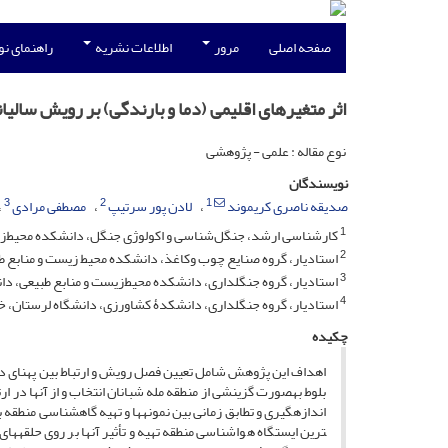
صفحه اصلی
مرور
اطلاعات نشریه
راهنمای ن
اثر متغیرهای اقلیمی (دما و بارندگی) بر رویش سالیانه بلوط ایرانی (indl
نوع مقاله : علمی - پژوهشی
نویسندگان
3
2
1
صدیقه ناصری کریموند
لادن پور سرتیپ
مصطفی مرادی
1
کارشناسی ارشد، جنگل‌شناسی و اکولوژی جنگل، دانشکده محیط‌زیست 
2
استادیار، گروه صنایع چوب وکاغذ، دانشکده محیط زیست و منابع طبیع
3
استادیار، گروه جنگلداری، دانشکده محیط‌زیست و منابع طبیعی، دانشگ
4
استادیار، گروه جنگلداری، دانشکدۀ کشاورزی، دانشگاه لرستان، خر
چکیده
ترین ایستگاه هواشناسی منطقه تهیه و تأثیر آنها بر روی حلقه­