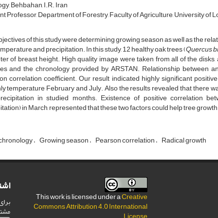
gy, Behbahan, I.R. Iran
t Professor, Department of Forestry, Faculty of Agriculture, University of 
jectives of this study were determining growing season as well as the relat
mperature and precipitation. In this study, 12 healthy oak trees (
Quercus br
er of breast height. High quality image were taken from all of the disk
es and the chronology provided by ARSTAN. Relationship between ann
n correlation coefficient. Our result indicated highly significant posit
y temperature February and July. Also the results revealed that there w
recipitation in studied months. Existence of positive correlation b
itation) in March, represented that these two factors could help tree growth
chronology
Growing season
Pearson correlation
Radical growth
اشت
This work is licensed under a
Creative
برای
Commons Attribution 4.0 International
مشت
.
License