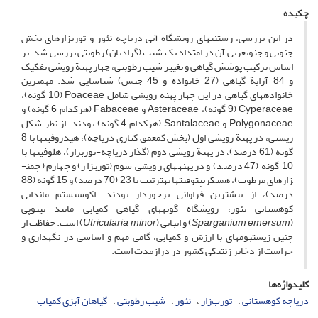
چکیده
در این بررسی، رستنی­های رویشگاه آبی دریاچه نئور و تورب­زارهای بخش
جنوبی و جنوب­غربی آن در امتداد یک شیب (گرادیان) رطوبتی بررسی ­شد. بر
اساس ترکیب پوشش گیاهی و تغییر شیب رطوبتی، چهار پهنة رویشی تفکیک
و 84 آرایة گیاهی (27 خانواده و 45 جنس) شناسایی ­شد. مهم­ترین
خانواده­های گیاهی در این چهار پهنة رویشی شامل Poaceae (10 گونه)،
Cyperaceae (9 گونه)، Asteraceae و Fabaceae (هرکدام 6 گونه) و
Polygonaceae و Santalaceae (هرکدام 4 گونه) بودند. از نظر شکل
زیستی، در پهنة رویشی اول (بخش کم­عمق کناری دریاچه)، هیدروفیت­ها با 8
گونه (61 درصد)، در پهنة رویشی دوم (گذار دریاچه-تورب­زار)، هلوفیت­ها با
10 گونه (47 درصد) و در پهنه­های رویشی سوم (تورب­زار) و چهارم (چمن­
زارهای مرطوب)، همی­کریپتوفیت­ها به­ترتیب با 23 (70 درصد) و 15 گونه (88
درصد)، از بیشترین فراوانی برخوردار بودند. اکوسیستم ماندابی
کوهستانی نئور، رویشگاه گونه­های گیاهی کمیابی مانند نی­توپی
(
Sparganium emersum
) و انبانی (
Utricularia minor
) است. حفاظت از
چنین زیست­بوم­های با ارزش و کمیابی، گامی مهم و اساسی در نگهداری و
حراست از ذخایر ژنتیکی کشور در درازمدت است.
کلیدواژه‌ها
دریاچه کوهستانی
تورب‌زار
نئور
شیب رطوبتی
گیاهان آبزی کمیاب