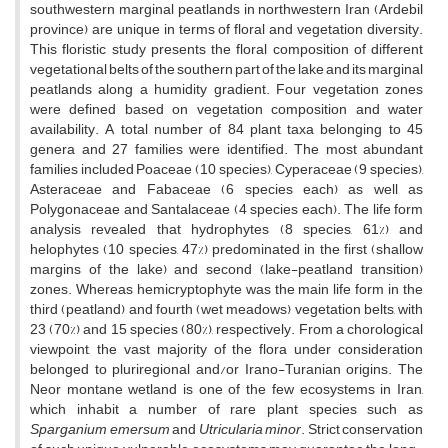
southwestern marginal peatlands in northwestern Iran (Ardebil
province) are unique in terms of floral and vegetation diversity.
This floristic study presents the floral composition of different
vegetational belts of the southern part of the lake and its marginal
peatlands along a humidity gradient. Four vegetation zones
were defined based on vegetation composition and water
availability. A total number of 84 plant taxa belonging to 45
genera and 27 families were identified. The most abundant
families included Poaceae (10 species), Cyperaceae (9 species),
Asteraceae and Fabaceae (6 species each) as well as
Polygonaceae and Santalaceae (4 species each). The life form
analysis revealed that hydrophytes (8 species, 61%) and
helophytes (10 species, 47%) predominated in the first (shallow
margins of the lake) and second (lake-peatland transition)
zones. Whereas hemicryptophyte was the main life form in the
third (peatland) and fourth (wet meadows) vegetation belts, with
23 (70%) and 15 species (80%), respectively. From a chorological
viewpoint, the vast majority of the flora under consideration
belonged to pluriregional and/or Irano-Turanian origins. The
Neor montane wetland is one of the few ecosystems in Iran,
which inhabit a number of rare plant species such as
Sparganium emersum
and
Utricularia minor
. Strict conservation