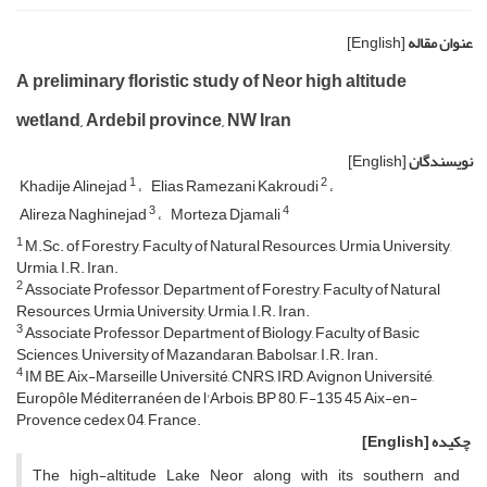
عنوان مقاله
[English]
A preliminary floristic study of Neor high altitude
wetland, Ardebil province, NW Iran
نویسندگان
[English]
1
2
Khadije Alinejad
Elias Ramezani Kakroudi
3
4
Alireza Naghinejad
Morteza Djamali
1
M.Sc. of Forestry, Faculty of Natural Resources, Urmia University,
Urmia, I.R. Iran.
2
Associate Professor, Department of Forestry, Faculty of Natural
Resources, Urmia University, Urmia, I.R. Iran.
3
Associate Professor, Department of Biology, Faculty of Basic
Sciences, University of Mazandaran, Babolsar, I.R. Iran.
4
IM BE, Aix-Marseille Université, CNRS, IRD, Avignon Université,
Europôle Méditerranéen de l'Arbois, BP 80, F-135 45 Aix-en-
Provence cedex 04, France.
چکیده
[English]
The high-altitude Lake Neor along with its southern and