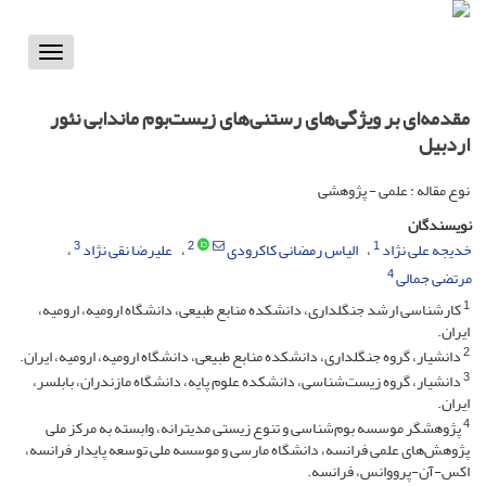
Toggle
vigation
مقدمه‌ای بر ویژگی‌های رستنی‌های زیست‌بوم ماندابی نئور
اردبیل
نوع مقاله : علمی - پژوهشی
نویسندگان
3
2
1
خدیجه علی نژاد
الیاس رمضانی کاکرودی
علیرضا نقی نژاد
4
مرتضی جمالی
1
کارشناسی ارشد جنگلداری، دانشکده منابع طبیعی، دانشگاه ارومیه، ارومیه،
ایران.
2
دانشیار، گروه جنگلداری، دانشکده منابع طبیعی، دانشگاه ارومیه، ارومیه، ایران.
3
دانشیار، گروه زیست‌شناسی، دانشکده علوم پایه، دانشگاه مازندران، بابلسر،
ایران.
4
پژوهشگر موسسه بوم‌شناسی و تنوع زیستی مدیترانه، وابسته به مرکز ملی
پژوهش‌های علمی فرانسه، دانشگاه مارسی و موسسه ملی توسعه پایدار فرانسه،
اکس-آن-پرووانس، فرانسه.