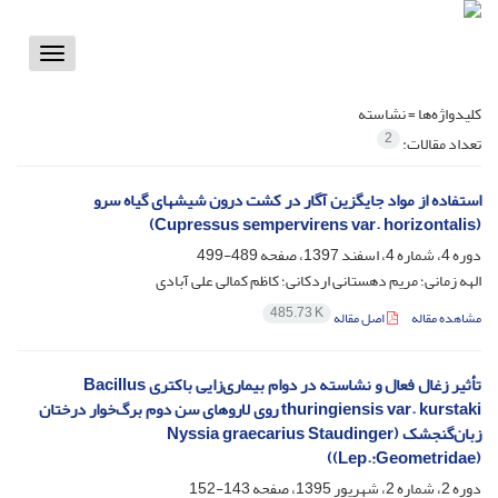
Toggle
vigation
کلیدواژه‌ها =
نشاسته
2
تعداد مقالات:
استفاده از مواد جایگزین آگار در کشت درون شیشه‏ای گیاه سرو
(Cupressus sempervirens var. horizontalis)
دوره 4، شماره 4، اسفند 1397، صفحه
489-499
الهه زمانی؛ مریم دهستانی اردکانی؛ کاظم کمالی علی آبادی
485.73 K
مشاهده مقاله
اصل مقاله
تأثیر زغال فعال و نشاسته در دوام بیماری‌زایی باکتری Bacillus
thuringiensis var. kurstaki روی لاروهای سن دوم برگ‌خوار درختان
زبان‌گنجشک (Nyssia graecarius Staudinger
(Lep.:Geometridae))
دوره 2، شماره 2، شهریور 1395، صفحه
143-152