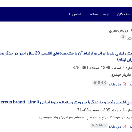
ویسندگان
ارسال مقاله
تماس با ما
 =
رویش قطری
2
ات:
بررسی رویش قطری بلوط ایرانی و ارتباط
ن ایلام)
361-375
 مازیار حیدری
915.4 K
ه
اصل مقاله
اقلیمی (دما و بارندگی) بر رویش سالیانه بلوط ایرانی (Quercus brantti Lindl)
63-71
ری کریموند؛ لادن پور سرتیپ؛ مصطفی مرادی؛ جواد سوسنی
615.66 K
ه
اصل مقاله