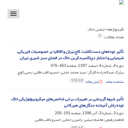
Toggle
vigation
کلیدواژه‌ها =
تنفس خاک
2
تعداد مقالات:
تأثیر توده‌های دست‌کاشت کاج‌تهران و اقاقیا بر خصوصیات فیزیکی،
شیمیایی و انتشار دی‌اکسید‌کربن خاک در فضای سبز شهری تهران
دوره 4، شماره 4، اسفند 1397، صفحه
463-476
بهارک عبداله زاده کارگر؛ سید محمد حجتی؛ خسرو ثاقب طالبی؛ یحیی کوچ
576.3 K
مشاهده مقاله
اصل مقاله
تأثیر شیوه گزینشی بر تغییرات برخی شاخص‌های میکروبیولوژیکی خاک
توده راش آمیخته جنگل‌های هیرکانی
دوره 3، شماره 3، آذر 1396، صفحه
191-205
فاطمه رفیعی؛ هاشم حبشی؛ رامین رحمانی؛ خسرو ثاقب طالبی
445.4 K