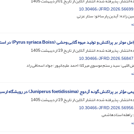
ه انتشار، پذیرفته شده، انتشار آنلاین از تاریخ
01 اردیبهشت 1405
10.30466/JFRD.2026.56699
ین زاده؛ آیدین پارساخو؛ ستار عزتی
ه
 بر پراکنش و تولید میوه گلابی وحشی (Pyrus syriaca Boiss) در استان آذربایجان غربی
ه انتشار، پذیرفته شده، انتشار آنلاین از تاریخ
19 اردیبهشت 1405
10.30466/JFRD.2026.56847
ض اللهی؛ سید رستم موسوی میرکلا؛ احمد علیجانپور؛ جواد اسحاقی راد
ه
ر پراکنش گونه آردوج (Juniperus foetidissima) در رویشگاه ارسباران
ه انتشار، پذیرفته شده، انتشار آنلاین از تاریخ
19 اردیبهشت 1405
10.30466/JFRD.2026.56956
؛ راهله استادهاشمی
ه