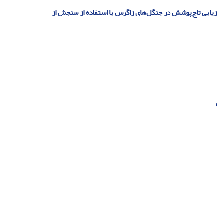
یر کنترل بیولوژیک بر جمعیت پروانه جوانه‌خوار بلوط (Tortrix viridana L.) و بازیابی تاج‌پوشش در جنگل‌های زاگرس با استفاده از سنجش از