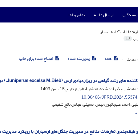
ویسندگان
ارسال مقاله
تماس با ما
ره:
مقالات آماده انتشار
13
ات:
همه
پذیرفته شده
اصلاح شده برای چاپ
ده انتشار:
ی رشد گیاهی در ریزازدیادی ارس (Juniperus excelsa M.Bieb.) در شرایط درون شیشه-ای
ه انتشار، پذیرفته شده، انتشار آنلاین از تاریخ
15 بهمن 1403
10.30466/JFRD.2024.55374
للهی؛ احمد علیجانپور؛ بهمن حسینی؛ عباس بانج شفیعی
ه
 طبقه‌بندی تعارضات منافع در مدیریت جنگل‌های ارسباران با رویکرد مدیریت 