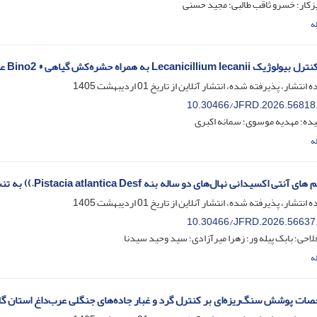
زکار؛ خسرو ثاقب طالبی؛ مجید حسنی
ه
Le به همراه حشره‌کش گیاهی ® Bino2 علیه آفت مهم جنگل، Tortrix viridana L.
ه انتشار، پذیرفته شده، انتشار آنلاین از تاریخ
01 اردیبهشت 1405
10.30466/JFRD.2026.56818
یده؛ مهدیه موسوی؛ سمانه اکبری
ه
 اکسیدانی نهال‌های دو ساله بنه Pistacia atlantica Desf.)) به تنش همزمان خشکی و گردوغبار
ه انتشار، پذیرفته شده، انتشار آنلاین از تاریخ
01 اردیبهشت 1405
10.30466/JFRD.2026.56637
لاحی؛ بابک پیله ور؛ زهرا میرآزادی؛ سید وحید سیدنا
ه
صات پوشش سنگ‌ریزه‌ای بر کنترل گرد و غبار جاده‌های جنگلی عرب‌داغ استان گ