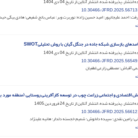
ه انتشار، پذیرفته شده، انتشار آنلاین از تاریخ
04 دی 1404
10.30466/JFRD.2025.56713
ت؛ احمد علیجانپور؛ امید حسین زاده؛ نوربرت وبر؛ عباس بانج شفیعی؛ هادی بیگی حید
ه
امدهای بازسازی شبکه جاده در جنگل گیان با روش تحلیلیSWOT
ه انتشار، پذیرفته شده، انتشار آنلاین از تاریخ
04 دی 1404
10.30466/JFRD.2025.56549
می آقباش؛ مصطفی زارعی لطفیان
ه
 اقتصادی و اجتماعی زراعت چوب در توسعه کارآفرینی روستایی (منطقه مورد بر
ه انتشار، پذیرفته شده، انتشار آنلاین از تاریخ
24 فروردین 1405
10.30466/JFRD.2025.56612
ی؛ رامین نقدی؛ سپیده دلخوش؛ شمیم خجسته دلدار؛ هانیه علینژاد
ه