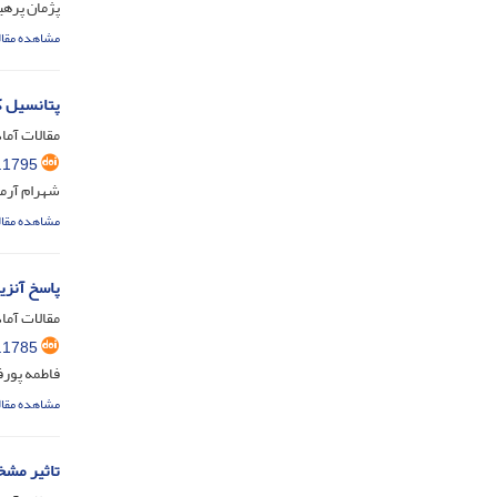
پژمان پرهی
مشاهده مقال
پتانسیل کنترل بیولوژیک canicillium lecanii
مقالات آماد
.1795
شهرام آرم
مشاهده مقال
پاسخ آنزیم های آنتی
مقالات آماد
.1785
فاطمه پورف
مشاهده مقال
تاثیر مشخ