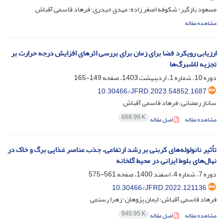
مسعود بازگیر؛ شکوفه اصغر زاده؛ مهدی حیدری؛ فرهاد قاسمی آقباش
مشاهده مقاله
ارزیابی رویکرد فضا برای زمان برای بررسی اثرهای افزایش درجه حرارت بر
تجزیه لاشبرگ‌ها
دوره 10، شماره 1، اردیبهشت 1403، صفحه
149-165
10.30466/JFRD.2023.54852.1687
ساناز رمضانی؛ فرهاد قاسمی آقباش
668.99 K
مشاهده مقاله
اصل مقاله
تأثیر نانولوله‌های کربنی بر رشد ارتفاعی، جذب عناصر غذایی برگ و خاک در
نهال‌های بلوط ایرانی در محیط گلخانه
دوره 7، شماره 4، اسفند 1400، صفحه
561-575
10.30466/JFRD.2022.121136
فرهاد قاسمی آقباش؛ ایمان پژوهان؛ زهرا رستمی
940.95 K
مشاهده مقاله
اصل مقاله