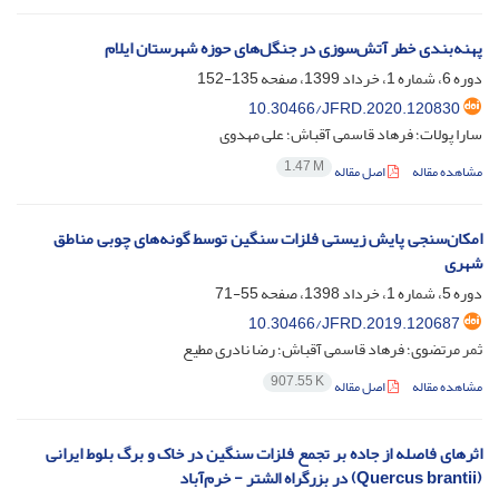
پهنه‌بندی خطر آتش‌سوزی در جنگل‌های حوزه شهرستان ایلام‌
دوره 6، شماره 1، خرداد 1399، صفحه
135-152
10.30466/JFRD.2020.120830
سارا پولات؛ فرهاد قاسمی آقباش؛ علی مهدوی
1.47 M
مشاهده مقاله
اصل مقاله
امکان‌سنجی پایش زیستی فلزات سنگین توسط گونه‌های چوبی مناطق
شهری
دوره 5، شماره 1، خرداد 1398، صفحه
55-71
10.30466/JFRD.2019.120687
ثمر مرتضوی؛ فرهاد قاسمی آقباش؛ رضا نادری مطیع
907.55 K
مشاهده مقاله
اصل مقاله
اثرهای فاصله از جاده بر تجمع فلزات سنگین در خاک و برگ بلوط ایرانی
(Quercus brantii) در بزرگراه الشتر - خرم‌آباد