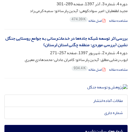
دوره 4، شماره 3، آذر 1397، صفحه
289-301
مجید لطفعلیان؛ امیر سوادکوهی؛ آیدین پارساخو؛ سمیه کرمی راد
474.39 K
مشاهده مقاله
اصل مقاله
بررسی اثر توسعه شبکه جاده‌ها در خدمات‌رسانی به جوامع روستایی جنگل
نشین (بررسی موردی: منطقه چگنی استان لرستان)
دوره 4، شماره 2، شهریور 1397، صفحه
257-271
ایوب رضایی مطلق؛ آیدین پارساخو؛ کامران عادلی؛ محمدهادی معیری
934.4 K
مشاهده مقاله
اصل مقاله
مقالات آماده انتشار
شماره جاری
شماره‌های پیشین نشریه