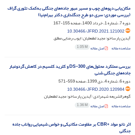
مکان‌یابی دپوهای چوب و مسیر عبور جاده‌های جنگلی به‌کمک تئوری گراف
‏(بررسی موردی: سری دو طرح جنگلداری دکتر بهرام‌نیا)‏
دوره 7، شماره 1، خرداد 1400، صفحه
155-167
10.30466/JFRD.2021.121002
آیدین پارساخو؛ مجید لطفعلیان؛ ایوب رضایی مطلق
1.05 M
مشاهده مقاله
اصل مقاله
بررسی عملکرد محلول‌های DS-300 و کلرید کلسیم در کاهش گردوغبار
جاده‌های جنگلی شنی
دوره 6، شماره 4، دی 1399، صفحه
559-571
10.30466/JFRD.2020.120984
گوهرالشریعه شهمرادی؛ آیدین پارساخو؛ مجید لطفعلیان
1.36 M
مشاهده مقاله
اصل مقاله
اثر نانو مواد +CBR بر مقاومت مکانیکی و خواص شیمیایی رواناب جاده
جنگلی