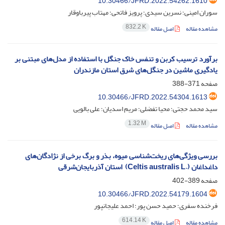
10.30466/JFRD.2022.54262.1610
سوران امینی؛ نسرین سیدی؛ پرویز فاتحی؛ مهتاب پیرباوقار
832.2 K
مشاهده مقاله
اصل مقاله
برآورد ترسیب کربن و تنفس خاک جنگل با استفاده از مدل‌های مبتنی بر
یادگیری ماشین در جنگل‌های شرق استان مازندران
صفحه
371-388
10.30466/JFRD.2022.54304.1613
سید محمد حجتی؛ محیا تفضلی؛ مریم اسدیان؛ علی بالویی
1.32 M
مشاهده مقاله
اصل مقاله
بررسی ویژگی‌های ریخت‌شناسی میوه، بذر و برگ برخی از نژادگان‌های
داغداغان (‏Celtis australis L.‎‏) ‏ استان آذربایجان‌شرقی
صفحه
389-402
10.30466/JFRD.2022.54179.1604
فرخنده سفری؛ حمید حسن پور؛ احمد علیجانپور
614.14 K
مشاهده مقاله
اصل مقاله