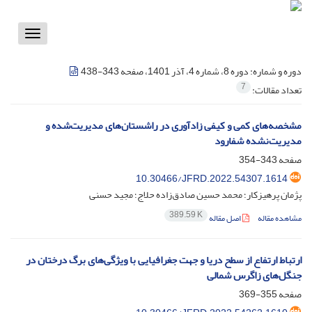
Toggle
vigation
دوره و شماره:
دوره 8، شماره 4، آذر 1401، صفحه 343-438
7
تعداد مقالات:
مشخصه‌های کمی و کیفی زادآوری در راشستان‌های مدیریت‌شده و
مدیریت‌نشده شفارود
صفحه
343-354
10.30466/JFRD.2022.54307.1614
پژمان پرهیزکار؛ محمد حسین صادق‌زاده حلاج؛ مجید حسنی
389.59 K
مشاهده مقاله
اصل مقاله
ارتباط ارتفاع از سطح دریا و جهت جغرافیایی با ویژگی‌های برگ درختان در
جنگل‌های زاگرس شمالی
صفحه
355-369