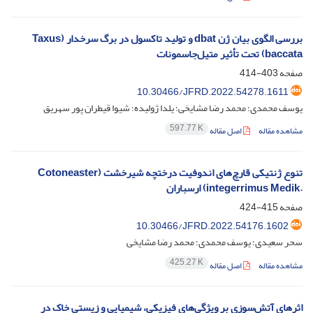
بررسی الگوی بیان ژن ‏dbat‏ و تولید تاکسول در برگ سرخدار (‏Taxus
baccata‏) تحت تأثیر متیل‌جاسمونات
صفحه
403-414
10.30466/JFRD.2022.54278.1611
یوسف محمدی؛ محمد رضا مشایخی؛ یلدا ژولیده؛ شیوا قیطران پور سهریق
597.77 K
مشاهده مقاله
اصل مقاله
تنوع ژنتیکی قارچ‌های اندوفیت درختچه شیرخشت (‏Cotoneaster
integerrimus Medik.‎‏) ارسباران‏
صفحه
415-424
10.30466/JFRD.2022.54176.1602
سحر سعیدی؛ یوسف محمدی؛ محمد رضا مشایخی
425.27 K
مشاهده مقاله
اصل مقاله
اثرهای آتش‌سوزی بر ویژگی‌های فیزیکی، شیمیایی و زیستی خاک در