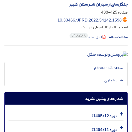
جنگل‌های ارسباران شهرستان کلیبر
صفحه
425-438
10.30466/JFRD.2022.54142.1598
امید جهاندار؛ الهام علی دوست
846.26 K
مشاهده مقاله
اصل مقاله
مقالات آماده انتشار
شماره جاری
شماره‌های پیشین نشریه
دوره 12 (1405)
دوره 11 (1404)