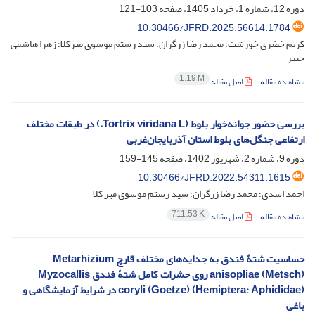
دوره 12، شماره 1، خرداد 1405، صفحه
103-121
10.30466/JFRD.2025.56614.1784
کریم خضری خورشت؛ محمد رضا زرگران؛ سید رستم موسوی میرکلا؛ زهرا هاشمی
خبیر
1.19 M
مشاهده مقاله
اصل مقاله
بررسی حضور جوانه‌خوار بلوط (Tortrix viridana L.) در طبقات مختلف
ارتفاعی جنگل‌های بلوط استان آذربایجان‌غربی
دوره 9، شماره 2، شهریور 1402، صفحه
145-159
10.30466/JFRD.2022.54311.1615
احمد اسدی؛ محمد رضا زرگران؛ سید رستم موسوی میر کلا
711.53 K
مشاهده مقاله
اصل مقاله
حساسیت شتۀ فندق به جدایه‌‌های مختلف قارچ ‏Metarhizium
anisopliae (Metsch)‎‏ روی حشرات کامل شتۀ ‏فندق ‏Myzocallis
coryli (Goetze) (Hemiptera: Aphididae‎)‎‏ در شرایط‎ ‎آزمایشگاهی و
باغی