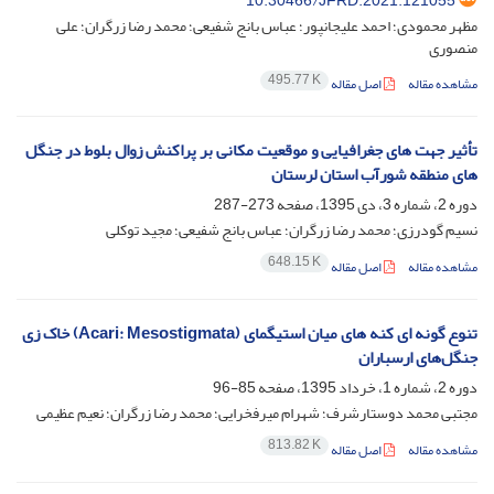
10.30466/JFRD.2021.121055
مظهر محمودی؛ احمد علیجانپور؛ عباس بانج شفیعی؛ محمد رضا زرگران؛ علی
منصوری
495.77 K
مشاهده مقاله
اصل مقاله
تأثیر جهت های جغرافیایی و موقعیت مکانی بر پراکنش زوال بلوط در جنگل
های منطقه شورآب استان لرستان
دوره 2، شماره 3، دی 1395، صفحه
273-287
نسیم گودرزی؛ محمد رضا زرگران؛ عباس بانج شفیعی؛ مجید توکلی
648.15 K
مشاهده مقاله
اصل مقاله
تنوع گونه ای کنه های میان استیگمای (Acari: Mesostigmata) خاک زی
جنگل‌های ارسباران
دوره 2، شماره 1، خرداد 1395، صفحه
85-96
مجتبی محمد دوستارشرف؛ شهرام میرفخرایی؛ محمد رضا زرگران؛ نعیم عظیمی
813.82 K
مشاهده مقاله
اصل مقاله