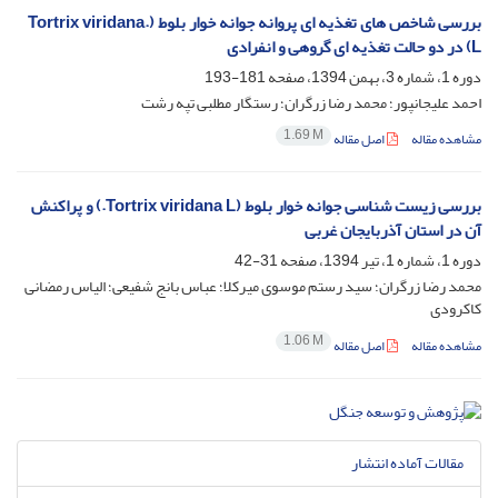
بررسی شاخص های تغذیه ای پروانه جوانه خوار بلوط (.Tortrix viridana
L) در دو حالت تغذیه ای گروهی و انفرادی
دوره 1، شماره 3، بهمن 1394، صفحه
181-193
احمد علیجانپور؛ محمد رضا زرگران؛ رستگار مطلبی تپه رشت
1.69 M
مشاهده مقاله
اصل مقاله
بررسی زیست شناسی جوانه خوار بلوط (Tortrix viridana L.) و پراکنش
آن در استان آذربایجان غربی
دوره 1، شماره 1، تیر 1394، صفحه
31-42
محمد رضا زرگران؛ سید رستم موسوی میرکلا؛ عباس بانج شفیعی؛ الیاس رمضانی
کاکرودی
1.06 M
مشاهده مقاله
اصل مقاله
مقالات آماده انتشار