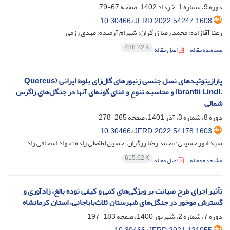
دوره 9، شماره 1، خرداد 1402، صفحه
67-79
10.30466/JFRD.2022.54247.1608
رعنا آقازاده؛ محمد رضا زرگران؛ شهرام آرمیده؛ مهدی رزمی
488.22 K
مشاهده مقاله
اصل مقاله
پارازیتوئیدهای نسل جنسی زنبورهای گال‌زای بلوط ایرانی (‏Quercus
brantii Lindl.‎‏) و محاسبه تنوع و غنای گونه‌ای آنها در جنگل‌های زاگرس
شمالی
دوره 8، شماره 3، آذر 1401، صفحه
265-278
10.30466/JFRD.2022.54178.1603
سید انور حسینی؛ محمد رضا زرگران؛ حسین لطفعلی زاده؛ جواد اسحاقی راد
615.62 K
مشاهده مقاله
اصل مقاله
تأثیر اجرای طرح صیانت بر ویژگی‌های کمی و کیفی توده بالغ، زادآوری و
گسترش موخور در جنگل‌های شهرستان ثلاث‌باباجانی، استان کرمانشاه
دوره 7، شماره 2، شهریور 1400، صفحه
183-197