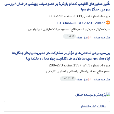
تأثیر متغیرهای اقلیمی (دما و بارش) بر خصوصیات رویشی درختان (بررسی
موردی: جنگل فریم)
دوره 6، شماره 4، دی 1399، صفحه
593-607
10.30466/JFRD.2020.120877
سیده کوثر حمیدی؛ اصغر فلاح؛ محمود بیات؛ مارتین دی لوئیس
1.54 M
مشاهده مقاله
اصل مقاله
بررسی برخی شاخص‌های مؤثر بر مشارکت در مدیریت پایدار جنگل‌ها
(پژوهش موردی: سامان عرفی کلگچی، چهارمحال و بختیاری)
دوره 4، شماره 3، آذر 1397، صفحه
273-288
اصغر فلاح؛ مجتبی ایمانی راستابی؛ نسترن نظریانی
470.23 K
مشاهده مقاله
اصل مقاله
مقالات آماده انتشار