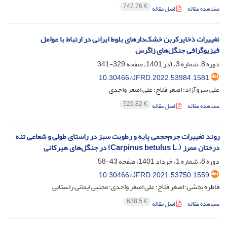
747.76 K
مشاهده مقاله
اصل مقاله
تغییرات ذخایرکربن خشک‌دارهای بلوط ایرانی در ارتباط با عوامل
فیزیوگرافی جنگل‌های زاگرس
دوره 8، شماره 3، آذر 1401، صفحه
329-341
10.30466/JFRD.2022.53984.1581
علی سروآزاد؛ اصغر فلاح؛ علی اصغر واحدی
529.82 K
مشاهده مقاله
اصل مقاله
روند تغییرات جرم‌حجمی پایه و رطوبت سبز در راستای طولی و شعاعی تنه
درختان ممرز‎ (‏Carpinus betulus L.‎‏) در جنگل‌های هیرکانی‏
دوره 8، شماره 1، خرداد 1401، صفحه
43-58
10.30466/JFRD.2021.53750.1559
فاطره بخشی؛ اصغر فلاح؛ علی اصغر واحدی؛ مجتبی ایمانی راستابی
638.5 K
مشاهده مقاله
اصل مقاله