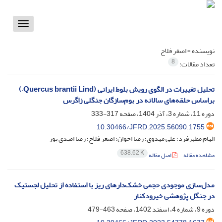
Toggle
vigation
نویسنده =
اصغر فلاح
8
تعداد مقالات:
تحلیل تغییرات در الگوی رویش بلوط ایرانی (Quercus brantii Lind.)
براساس حلقه‌های سالانه در بوم‌سازگان جنگلی زاگرس
دوره 11، شماره 3، آذر 1404، صفحه
317-333
10.30466/JFRD.2025.56090.1755
الهام مطهرفرد؛ علی مهدوی؛ رضا اخوان؛ اصغر فلاح؛ رضا امیدی پور
638.62 K
مشاهده مقاله
اصل مقاله
مدل‌سازی موجودی حجمی خشک‌دارهای ریز با استفاده از تحلیل لجستیک
در جنگل پژوهشی خیرودکنار
دوره 9، شماره 4، اسفند 1402، صفحه
463-479