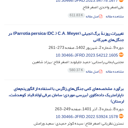
10.30466/JFRD.2023.54778.1677
علی اصغر واحدی؛ اصغر فلاح
611.83 K
مشاهده مقاله
اصل مقاله
تغییرات روزنۀ برگ انجیلی (Parrotia persica (DC.) C.A. Meyer) در
جنگل‌های هیرکانی
دوره 9، شماره 2، شهریور 1402، صفحه
273-261
10.30466/JFRD.2023.54212.1605
مجتبی ایمانی راستابی؛ حمید جلیلوند؛ اصغر فلاح؛ بهزاد شاهین
580.37 K
مشاهده مقاله
اصل مقاله
دوره 8، شماره 3، آذر 1401، صفحه
249-263
10.30466/JFRD.2022.53924.1578
نسترن نظریانی؛ اصغر فلاح؛ سیده کوثر حمیدی؛ سعید ورامش