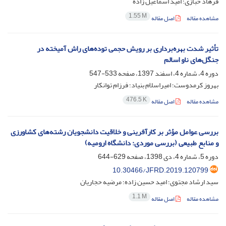
فرهاد خبازی؛ امید اسماعیل زاده
1.55 M
مشاهده مقاله
اصل مقاله
تأثیر شدت بهره‌برداری بر رویش حجمی توده‌های راش آمیخته در
جنگل‌های ناو اسالم
دوره 4، شماره 4، اسفند 1397، صفحه
533-547
بهروز کرمدوست؛ امیراسلام بنیاد؛ فرزام توانکار
476.5 K
مشاهده مقاله
اصل مقاله
بررسی عوامل مؤثر بر کارآفرینی و خلاقیت دانشجویان رشته‌های کشاورزی
و منابع طبیعی (بررسی موردی: دانشگاه ارومیه)‌
دوره 5، شماره 4، دی 1398، صفحه
629-644
10.30466/JFRD.2019.120799
سید ارشاد مجتوی؛ امید حسین زاده؛ مرضیه حجاریان
1.1 M
مشاهده مقاله
اصل مقاله