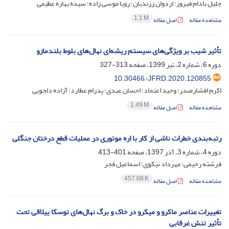
جلیل بادام فیروز؛ اردوان زرندیان؛ رویا موسی زاده؛ سیده بهاره عظیمی
1.1 M
مشاهده مقاله
اصل مقاله
تأثیر شیب بر ویژگی‌های سیستم ریشه‌ای نهال‌های بلوط بلندمازو‌
دوره 6، شماره 2، تیر 1399، صفحه
313-327
10.30466/JFRD.2020.120855
اکرم افشارصدر؛ وحید اعتماد؛ احسان عبدی؛ پدرام عطارد؛ آزاده دلجویی
1.49 M
مشاهده مقاله
اصل مقاله
رتبه‌بندی خطرات ناشی از کار با اره موتوری در عملیات قطع درختان جنگلی
دوره 4، شماره 3، آذر 1397، صفحه
401-413
فرشته رحیمی؛ مهرداد نیکوی؛ اسماعیل قجر
457.08 K
مشاهده مقاله
اصل مقاله
تغییرات عناصر ماکرو و میکرو در خاک و برگ نهال‌های توسکا ییلاقی تحت
تأثیر تنش غرقابی