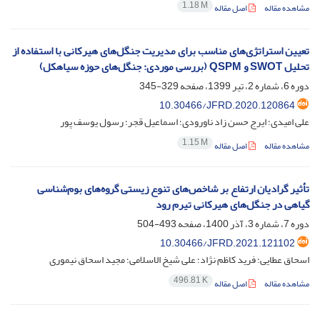
1.18 M
مشاهده مقاله
اصل مقاله
تعیین استراتژی‌های مناسب برای مدیریت جنگل‌های هیرکانی با استفاده از
تحلیل SWOT و QSPM (بررسی موردی: جنگل‌های حوزه سیاهکل)‌
دوره 6، شماره 2، تیر 1399، صفحه
329-345
10.30466/JFRD.2020.120864
علی امیدی؛ ایرج حسن زاد ناورودی؛ اسماعیل قجر؛ رسول یوسف پور
1.15 M
مشاهده مقاله
اصل مقاله
تأثیر گرادیان ارتفاع بر شاخص‌های تنوع زیستی گروه‌های بوم‌شناسی
گیاهی در جنگل‌های هیرکانی تیرم رود
دوره 7، شماره 3، آذر 1400، صفحه
493-504
10.30466/JFRD.2021.121102
اسحاق عطایی؛ فرید کاظم نژاد؛ علی شیخ الاسلامی؛ مجید اسحاق نیموری
496.81 K
مشاهده مقاله
اصل مقاله