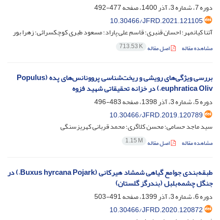
دوره 7، شماره 3، آذر 1400، صفحه
477-492
10.30466/JFRD.2021.121105
آتنا کیانمهر؛ احسان قنبری؛ قاسم علی پاراد؛ مسعود طبری کوچکسرائی؛ زهرا بور
713.53 K
مشاهده مقاله
اصل مقاله
بررسی ویژگی‌های رویشی و ریخت‌شناسی پروونانس‌های پده (Populus
euphratica Oliv.) در خزانه تحقیقاتی شهید فزوه
دوره 5، شماره 3، آذر 1398، صفحه
483-496
10.30466/JFRD.2019.120789
سید ماجد حسامی؛ محسن کلاگری؛ محمد قربانی کهریزسنگی
1.15 M
مشاهده مقاله
اصل مقاله
طبقه‌بندی جوامع گیاهی شمشاد هیرکانی (Buxus hyrcana Pojark.) در
جنگل چشمه‌بلبل (بندر‌گز گلستان)
دوره 6، شماره 3، آذر 1399، صفحه
491-503
10.30466/JFRD.2020.120872