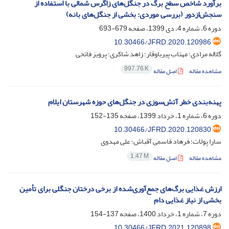
برآورد شاخص سطح برگ در جنگل‌های زاگرس شمالی با استفاده از
سنجش‌ازدور (بررسی موردی: بخشی از جنگل‌های بانه)
دوره 6، شماره 4، دی 1399، صفحه
679-693
10.30466/JFRD.2020.120986
گلاله مرادی؛ مهتاب پیرباوقار؛ زاهد شاکری؛ پرویز فاتحی
997.76 K
مشاهده مقاله
اصل مقاله
پهنه‌بندی خطر آتش‌سوزی در جنگل‌های حوزه شهرستان ایلام‌
دوره 6، شماره 1، خرداد 1399، صفحه
135-152
10.30466/JFRD.2020.120830
سارا پولات؛ فرهاد قاسمی آقباش؛ علی مهدوی
1.47 M
مشاهده مقاله
اصل مقاله
ارزش غذایی برگ‌های جمع‌آوری‌شده از برخی درختان جنگلی برای تأمین
بخشی از نیاز غذایی ‏دام
دوره 7، شماره 1، خرداد 1400، صفحه
137-154
10.30466/JFRD.2021.120898