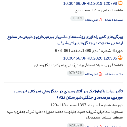
10.30466/JFRD.2019.120798
فاطمه اسحاقی؛ بیت الله محمودی
1.13 M
مشاهده مقاله
اصل مقاله
ویژگی‌های کمی زادآوری روشنه‌های ناشی از بهره‌برداری و طبیعی در سطوح
ارتفاعی متفاوت در جنگل‌های راش شرقی
دوره 6، شماره 4، دی 1399، صفحه
661-678
10.30466/JFRD.2020.120985
فاطمه فرجی؛ جواد اسحاقی راد؛ پژمان پرهیزکار؛ مایکل منتای
979.57 K
مشاهده مقاله
اصل مقاله
تأثیر عوامل اکولوژیکی بر آتش‏ سوزی در جنگل‌های هیرکانی (بررسی
موردی: عرصه‌های جنگلی شهرستان نکاء)
دوره 4، شماره 1، خرداد 1397، صفحه
113-129
مسعود اسماعیلی شریف؛ حمید جلیلوند؛ محمد عموزاد؛ علی اشرف جعفری؛ سید
مصطفی مسلمی سیدمحله
628.57 K
مشاهده مقاله
اصل مقاله