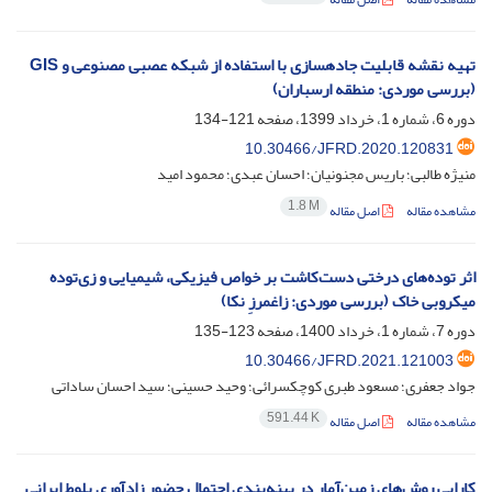
تهیه نقشه قابلیت جاده‏سازی با استفاده از شبکه عصبی مصنوعی و GIS
(بررسی موردی: منطقه ارسباران)‌
دوره 6، شماره 1، خرداد 1399، صفحه
121-134
10.30466/JFRD.2020.120831
منیژه طالبی؛ باریس مجنونیان؛ احسان عبدی؛ محمود امید
1.8 M
مشاهده مقاله
اصل مقاله
اثر توده‌های درختی دست‌کاشت بر خواص فیزیکی، شیمیایی و زی‌توده
میکروبی خاک ‏(بررسی موردی: زاغمرزِ ‏نکا)‏
دوره 7، شماره 1، خرداد 1400، صفحه
123-135
10.30466/JFRD.2021.121003
جواد جعفری؛ مسعود طبری کوچکسرائی؛ وحید حسینی؛ سید احسان ساداتی
591.44 K
مشاهده مقاله
اصل مقاله
کارایی روش‌های زمین‌آمار در پهنه‌بندی احتمال حضور زادآوری بلوط ایرانی