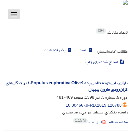
Toggle
vigation
394
تعداد مقالات:
همه
پذیرفته شده
مقالات آماده انتشار:
اصلاح شده برای چاپ
باران‌ربایی توده خالص پده (Populus euphratica Olive.) در جنگل‌های
کران‌رودی مارون بهبهان
دوره 5، شماره 3، آذر 1398، صفحه
469-481
10.30466/JFRD.2019.120788
راضیه چنگیزی؛ مصطفی مرادی؛ رضا بصیری
1.15 M
مشاهده مقاله
اصل مقاله