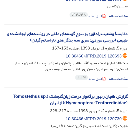
محسن کاظمی
549.69 K
مشاهده مقاله
اصل مقاله
مقایسۀ وضعیت زادآوری و تنوع گونه‌های علفی در روشنه‌های ایجاد‌شده و
طبیعی (بررسی موردی: سری سه جنگل‌های ناو اسالم گیلان)
دوره 5، شماره 1، خرداد 1398، صفحه
153-167
10.30466/JFRD.2019.120693
بیت الله امان زاده؛ خسرو ثاقب طالبی؛ پژمان پرهیزکار؛ پریسا شاهین رخسار
احمدی؛ ایوب مرادی؛ حسن پوربابائی؛ محسن یوسف پور
1.1 M
مشاهده مقاله
اصل مقاله
گزارش طغیان زنبور برگخوار درخت زبان‌گنجشک (Tomostethus sp.
(Hymenoptera: Tenthredinidae)) از ایران
دوره 5، شماره 2، شهریور 1398، صفحه
317-328
10.30466/JFRD.2019.120730
مجید توکلی؛ اسداله حسینی چگنی؛ صمد خاقانی نیا