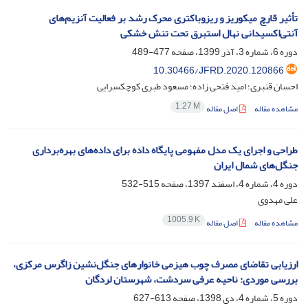
تأثیر قارچ میکوریز و ریزوباکتری محرک رشد بر فعالیت آنزیم‌های
آنتی‌اکسیدانی نهال استبرق تحت تنش خشکی
دوره 6، شماره 3، آذر 1399، صفحه
477-489
10.30466/JFRD.2020.120866
احسان قنبری؛ امید فتحی زاده؛ مسعود طبری کوچکسرایی
1.27 M
مشاهده مقاله
اصل مقاله
طراحی و اجرای یک مدل مفهومی پایگاه داده برای داده‌های بهره‌برداری
جنگل‌های شمال ایران
دوره 4، شماره 4، اسفند 1397، صفحه
515-532
علی مهدوی
1005.9 K
مشاهده مقاله
اصل مقاله
ارزیابی تقاضای مصرف چوب هیزمی خانوارهای جنگل‌نشین زاگرس مرکزی،
بررسی موردی: ناحیه عرفی سردشت، شهرستان لردگان‌
دوره 5، شماره 4، دی 1398، صفحه
613-627