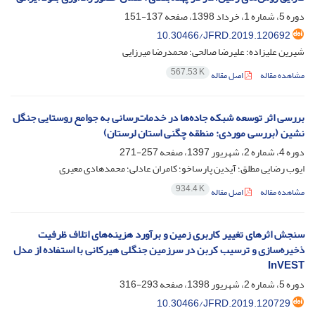
دوره 5، شماره 1، خرداد 1398، صفحه
137-151
10.30466/JFRD.2019.120692
شیرین علیزاده؛ علیرضا صالحی؛ محمدرضا میرزایی
567.53 K
مشاهده مقاله
اصل مقاله
بررسی اثر توسعه شبکه جاده‌ها در خدمات‌رسانی به جوامع روستایی جنگل
نشین (بررسی موردی: منطقه چگنی استان لرستان)
دوره 4، شماره 2، شهریور 1397، صفحه
257-271
ایوب رضایی مطلق؛ آیدین پارساخو؛ کامران عادلی؛ محمدهادی معیری
934.4 K
مشاهده مقاله
اصل مقاله
سنجش اثرهای تغییر کاربری زمین و برآورد هزینه‌های اتلاف ظرفیت
ذخیره‌سازی و ترسیب کربن در سرزمین جنگلی هیرکانی با استفاده از مدل
InVEST
دوره 5، شماره 2، شهریور 1398، صفحه
293-316
10.30466/JFRD.2019.120729