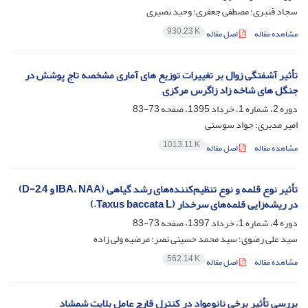
سجاد قنبری؛ مصطفی جعفری؛ وحید نصیری
930.23 K
مشاهده مقاله
اصل مقاله
تأثیر آشفتگی زوال بر تغییرات توزیع های آماری مشخصه تاج پوشش در
جنگل های شاخه زاد زاگرس مرکزی
دوره 2، شماره 1، خرداد 1395، صفحه
73-83
امیر مدبری؛ جواد سوسنی
1013.11 K
مشاهده مقاله
اصل مقاله
تأثیر نوع قلمه و نوع تنظیم‌کننده‌های رشد گیاهی (IBA، NAA و 2,4-D)
در ریشه‌زایی قلمه‌های سرخدار (Taxus baccata L.)
دوره 4، شماره 1، خرداد 1397، صفحه
73-83
سید علی رضوی؛ سید محمد حسینی نصر؛ مرضیه ولی زاده
562.14 K
مشاهده مقاله
اصل مقاله
بررسی تأثیر برخی نانو‌مواد در کنترل قارچ عامل بلایت شمشاد