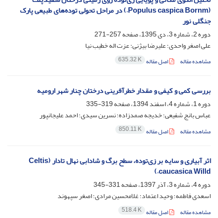
(Populus caspica Bornm.) در مراحل تحولی توده‌های طبیعی پارک
جنگلی نور
دوره 2، شماره 3، دی 1395، صفحه
257-271
علی اصغر واحدی؛ علیرضا بیژنی؛ عزت اله خطیب نیا
635.32 K
مشاهده مقاله
اصل مقاله
بررسی کمی و کیفی و مقدار خطرآفرینی درختان چنار شهر ارومیه
دوره 1، شماره 4، اسفند 1394، صفحه
319-335
عباس بانج شفیعی؛ خدیجه صمدزاده؛ نسرین سیدی؛ احمد علیجانپور
850.11 K
مشاهده مقاله
اصل مقاله
اثر آبیاری و سایه بر زی‌توده، سطح برگ و شادابی نهال تادار (Celtis
caucasica Willd.)
دوره 4، شماره 3، آذر 1397، صفحه
331-345
اسعدی فاطمه؛ وحید اعتماد؛ غلامحسین مرادی؛ اصغر سپهوند
518.4 K
مشاهده مقاله
اصل مقاله