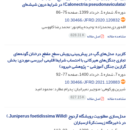
(Calonectria pseudonaviculata) در شرایط درون شیشه‌ای‌
دوره 6، شماره 1، خرداد 1399، صفحه
75-86
10.30466/JFRD.2020.120832
الله وردی محمدزاده؛ وحیده پیام نور؛ محمد رضا کاووسی
828.31 K
مشاهده مقاله
اصل مقاله
کاربرد مدل‌های گپ در پیش‌بینی رویش سطح مقطع درختان گونه‌های
تجاری جنگل‌های هیرکانی با احتساب شرایط اقلیمی (بررسی موردی: بخش
گرازبن جنگل آموزشی - پژوهشی خیرود)‏
دوره 7، شماره 1، خرداد 1400، صفحه
77-92
10.30466/JFRD.2021.120883
شیرین ورکوهی؛ منوچهر نمیرانیان؛ پدرام عطارد؛ محمود امید
827.15 K
مشاهده مقاله
اصل مقاله
مدل‌سازی مطلوبیت رویشگاه آردوج (Juniperus foetidissima Willd.)
در ذخیره‌گاه زیست‌کرۀ ارسباران