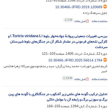
دوره 5، شماره 1، خرداد 1398، صفحه
93-112
10.30466/JFRD.2019.120689
جلیل سرهنگ زاده
2.2 M
مشاهده مقاله
اصل مقاله
بررسی تغییرات جمعیتی پروانۀ جوانه‌خوار بلوط (‏Tortrix viridana L.) و
کارآیی تله‌های فرمونی در مقدار شکار آن در جنگل‌های بلوط ‏شهرستان
سردشت
دوره 12، شماره 1، خرداد 1405، صفحه
103-121
10.30466/JFRD.2025.56614.1784
کریم خضری خورشت؛ محمد رضا زرگران؛ سید رستم موسوی میرکلا؛ زهرا هاشمی
خبیر
1.19 M
مشاهده مقاله
اصل مقاله
تحلیل ترکیب گونه های علفی زیر آشکوب در جنگلکاری با گونه های پهن
برگ و سوزنی برگ و رابطه آن با عوامل خاکی
دوره 1، شماره 2، آبان 1394، صفحه
155-166