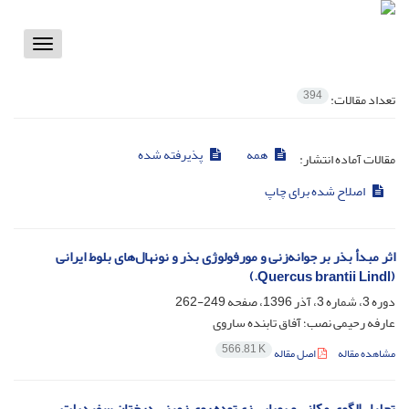
Toggle
vigation
394
تعداد مقالات:
همه
پذیرفته شده
مقالات آماده انتشار:
اصلاح شده برای چاپ
اثر مبدأ بذر بر جوانه‌زنی و مورفولوژی بذر و نونهال‌های بلوط ایرانی
(Quercus brantii Lindl.)
دوره 3، شماره 3، آذر 1396، صفحه
249-262
عارفه رحیمی نصب؛ آفاق تابنده ساروی
566.81 K
مشاهده مقاله
اصل مقاله
تحلیل الگوی مکانی و پویایی زی‌توده روی زمینی درختان سفیدپلت