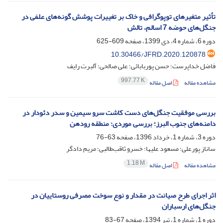
تأثیر متغیرهای توپوگرافی و خاک بر تغییرات پوشش گونه‌های علفی در
جنگل‌‌های حوضه 7 اسالم، تالش
دوره 6، شماره 4، دی 1399، صفحه
609-625
10.30466/JFRD.2020.120878
فاضل خداپرست؛ حسن پوربابائی؛ علی صالحی؛ آلبرت رایف
997.77 K
مشاهده مقاله
اصل مقاله
بررسی موفقیت جنگل‌های دست کاشت سرو سیمین و سدر دئودار در
دامنه‌های جنوب البرز؛ بررسی موردی: منطقه رودهن
دوره 3، شماره 1، خرداد 1396، صفحه
63-76
ساناز پورعلی؛ مسعود علیها؛ خسرو ثاقب‌طالبی؛ مریم دادگر
1.18 M
مشاهده مقاله
اصل مقاله
اثر اجرای طرح صیانت در مقدار و نوع سوخت مصرفی روستاییان در
جنگل‌های ارسباران
دوره 1، شماره 1، تیر 1394، صفحه
67-83