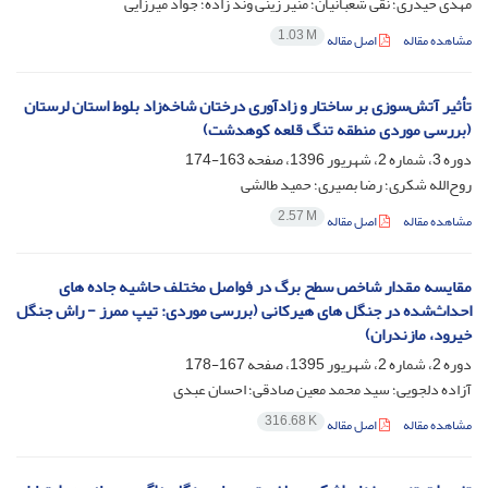
مهدی حیدری؛ نقی شعبانیان؛ منیر زینی وند زاده؛ جواد میرزایی
1.03 M
مشاهده مقاله
اصل مقاله
تأثیر آتش‌سوزی بر ساختار و زاد‌آوری درختان شاخه‌زاد بلوط استان لرستان
(بررسی موردی منطقه تنگ قلعه کوهدشت)
دوره 3، شماره 2، شهریور 1396، صفحه
163-174
روح‌الله شکری؛ رضا بصیری؛ حمید طالشی
2.57 M
مشاهده مقاله
اصل مقاله
مقایسه مقدار شاخص سطح برگ در فواصل مختلف حاشیه جاده های
احداث‌شده در جنگل های هیرکانی (بررسی موردی: تیپ ممرز - راش جنگل
خیرود، مازندران)
دوره 2، شماره 2، شهریور 1395، صفحه
167-178
آزاده دلجویی؛ سید محمد معین صادقی؛ احسان عبدی
316.68 K
مشاهده مقاله
اصل مقاله