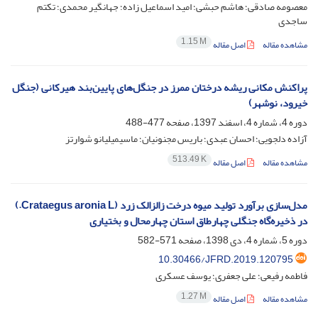
معصومه صادقی؛ هاشم حبشی؛ امید اسماعیل زاده؛ جهانگیر محمدی؛ تکتم
ساجدی
1.15 M
مشاهده مقاله
اصل مقاله
پراکنش مکانی ریشه درختان ممرز در جنگل‌های پایین‌بند هیرکانی (جنگل
خیرود، نوشهر)
دوره 4، شماره 4، اسفند 1397، صفحه
477-488
آزاده دلجویی؛ احسان عبدی؛ باریس مجنونیان؛ ماسیمیلیانو شوارتز
513.49 K
مشاهده مقاله
اصل مقاله
مدل‌سازی برآورد تولید میوه درخت زالزالک زرد (Crataegus aronia L.)
در ذخیره‌گاه جنگلی چهارطاق استان چهارمحال و بختیاری‌
دوره 5، شماره 4، دی 1398، صفحه
571-582
10.30466/JFRD.2019.120795
فاطمه رفیعی؛ علی جعفری؛ یوسف عسکری
1.27 M
مشاهده مقاله
اصل مقاله