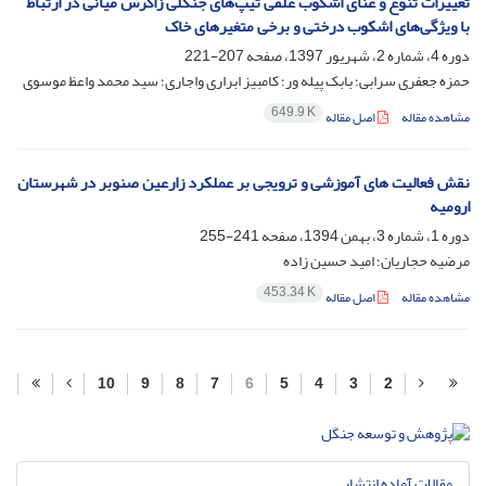
تغییرات تنوع و غنای اشکوب علفی تیپ‌های جنگلی زاگرس میانی در ارتباط
با ویژگی‌های اشکوب درختی و برخی متغیرهای خاک
دوره 4، شماره 2، شهریور 1397، صفحه
207-221
حمزه جعفری سرابی؛ بابک پیله ور؛ کامبیز ابراری واجاری؛ سید محمد واعظ موسوی
649.9 K
مشاهده مقاله
اصل مقاله
نقش فعالیت های آموزشی و ترویجی بر عملکرد زارعین صنوبر در شهرستان
ارومیه
دوره 1، شماره 3، بهمن 1394، صفحه
241-255
مرضیه حجاریان؛ امید حسین زاده
453.34 K
مشاهده مقاله
اصل مقاله
10
9
8
7
6
5
4
3
2
مقالات آماده انتشار