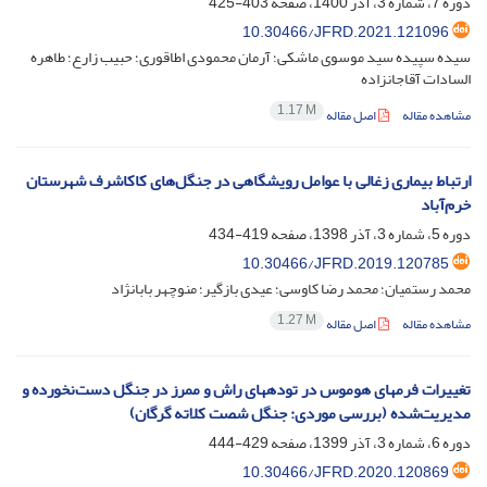
دوره 7، شماره 3، آذر 1400، صفحه
403-425
10.30466/JFRD.2021.121096
سیده سپیده سید موسوی ماشکی؛ آرمان محمودی اطاقوری؛ حبیب زارع؛ طاهره
السادات آقاجانزاده
1.17 M
مشاهده مقاله
اصل مقاله
ارتباط بیماری زغالی با عوامل رویشگاهی در جنگل‌های کاکاشرف شهرستان
خرم‌آباد
دوره 5، شماره 3، آذر 1398، صفحه
419-434
10.30466/JFRD.2019.120785
محمد رستمیان؛ محمد رضا کاوسی؛ عیدی بازگیر؛ منوچهر بابانژاد
1.27 M
مشاهده مقاله
اصل مقاله
تغییرات فرم‏‏های هوموس در توده‎های راش و ممرز در جنگل دست‌نخورده و
مدیریت‌شده (بررسی موردی: جنگل شصت کلاته گرگان)
دوره 6، شماره 3، آذر 1399، صفحه
429-444
10.30466/JFRD.2020.120869