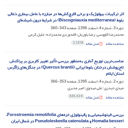
اثر ترکیبات بیولوژیک و برخی قارچ‌کش‌ها در مبارزه با عامل بیماری ذغالی
بلوط (Biscogniauxia mediterranea) در شرایط درون شیشه‌ای
دوره 3، شماره 4، اسفند 1396، صفحه
343-360
محمدرضا کاووسی؛ رضا یاوریان؛ الله وردی محمدزاده؛ جلیل کرمی
3.18 M
مشاهده مقاله
اصل مقاله
مناسب‌ترین توزیع آماری به‌منظور بررسی تأثیر تغییر کاربری بر پراکنش
تاج‌پوشش درختان بلوط ایرانی (Quercus brantii) در جنگل‌های زاگرس
استان ایلام
دوره 2، شماره 4، اسفند 1395، صفحه
353-366
مهدی حیدری؛ علی مهدوی؛ امیر مدبری
846.43 K
مشاهده مقاله
اصل مقاله
بررسی فیتوشیمیایی و پالینولوژی‌ خزه‌های ‏Forsstroemia remotifolia،